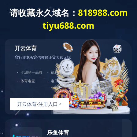
汽车热压模具
热成形是一个创新的过程，其中先进的超高强度钢，比传
统的冷冲压更有效地加工成复杂的形状。该方法是指加热钢
坯，直到它们具有延展性，然后成形，然后快速冷却在特别
设计的金属模具，最后完成转变和加强硬度的过程。
因为此
项能力可以有效地结合强度和复杂性，冲压硬化零件可成就
一个重量相对较轻的件，而通常冷冲压的过程中需要更厚，
更重的部件焊接在一起。因此硬化件目前代表了最先进的车
身结构轻质解决方案之一，同时让我们提高碰撞性能和乘客
的安全性。